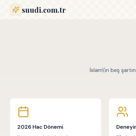
suudi.com.tr
İslam\'ın beş şartı
2026 Hac Dönemi
Deneyim