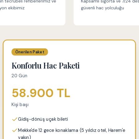
kın tecrübeli rehberlerimiz ve
Kapsamlı sigorta ve 7/24 des
yon ekibimiz
güvenli hac yolculuğu
Önerilen Paket
Konforlu Hac Paketi
20 Gün
58.900 TL
Kişi başı
Gidiş-dönüş uçak bileti
Mekke'de 12 gece konaklama (5 yıldız otel, Harem'e
yakın)