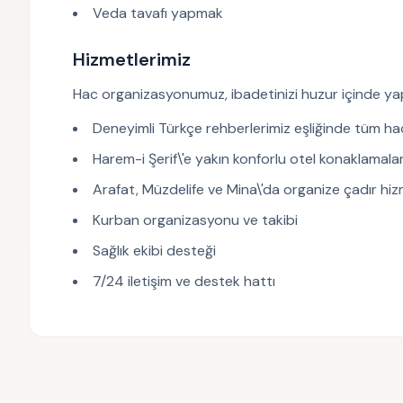
Veda tavafı yapmak
Hizmetlerimiz
Hac organizasyonumuz, ibadetinizi huzur içinde yap
Deneyimli Türkçe rehberlerimiz eşliğinde tüm hac
Harem-i Şerif\'e yakın konforlu otel konaklamalar
Arafat, Müzdelife ve Mina\'da organize çadır hiz
Kurban organizasyonu ve takibi
Sağlık ekibi desteği
7/24 iletişim ve destek hattı