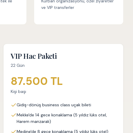
tek ile
Kurban organizasyonu, özel ziyaretler
ve VIP transferler
VIP Hac Paketi
22 Gün
87.500 TL
Kişi başı
Gidiş-dönüş business class uçak bileti
Mekke'de 14 gece konaklama (5 yıldız lüks otel,
Harem manzaralı)
Medine'de 8 gece konaklama (5 yıldız lüks otel)