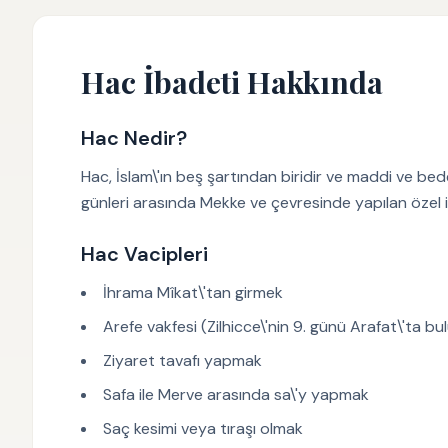
Hac İbadeti Hakkında
Hac Nedir?
Hac, İslam\'ın beş şartından biridir ve maddi ve bed
günleri arasında Mekke ve çevresinde yapılan özel
Hac Vacipleri
İhrama Mîkat\'tan girmek
Arefe vakfesi (Zilhicce\'nin 9. günü Arafat\'ta b
Ziyaret tavafı yapmak
Safa ile Merve arasında sa\'y yapmak
Saç kesimi veya tıraşı olmak