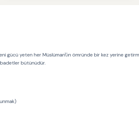
eni gücü yeten her Müslüman\'ın ömründe bir kez yerine getirmes
 ibadetler bütünüdür.
ulunmak)